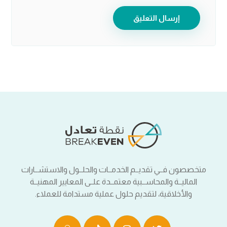
إرسال التعليق
متخصصون فــي تقديــم الخدمــات والحلــول والاستشــارات
الماليــة والمحاســبية معتمــدة علــى المعايير المهنيــة
والأخلاقية، لتقديم حلول عملية مستدامة للعملاء.