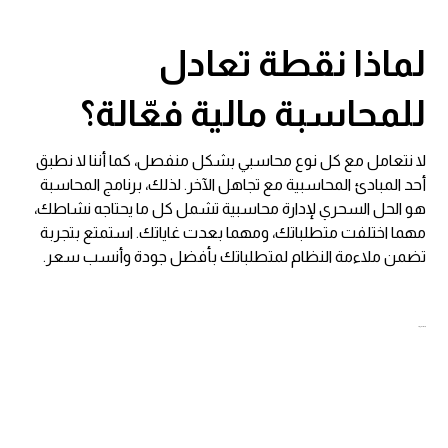
لماذا نقطة تعادل
للمحاسبة مالية فعّالة؟
لا نتعامل مع كل نوع محاسبي بشكل منفصل، كما أننا لا نطبق
أحد المبادئ المحاسبية مع تجاهل الآخر. لذلك، برنامج المحاسبة
هو الحل السحري لإدارة محاسبية تشمل كل ما يحتاجه نشاطك،
مهما اختلفت متطلباتك، ومهما بعدت غاياتك. استمتع بتجربة
تضمن ملاءمة النظام لمتطلباتك بأفضل جودة وأنسب سعر.
سياس
ة الخصوصية
نقطة تعادل
نقطة تعادل</a style=”color:White; font-size: ١px;”>
نقطة تعادل
نقطة تعادل</a style=”color:White; font-size: ١px;”>