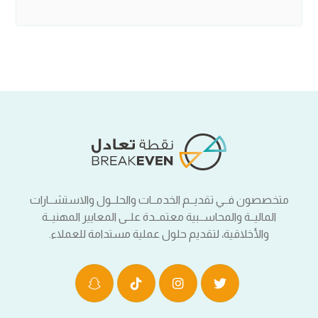
متخصصون فــي تقديــم الخدمــات والحلــول والاستشــارات
الماليــة والمحاســبية معتمــدة علــى المعايير المهنيــة
والأخلاقية، لتقديم حلول عملية مستدامة للعملاء.