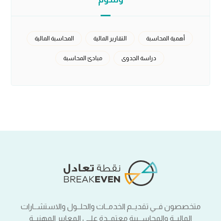
أهمية المحاسبة
التقارير المالية
المحاسبة المالية
دراسة الجدوى
مبادئ المحاسبة
متخصصون فــي تقديــم الخدمــات والحلــول والاستشــارات
الماليــة والمحاســبية معتمــدة علــى المعايير المهنيــة