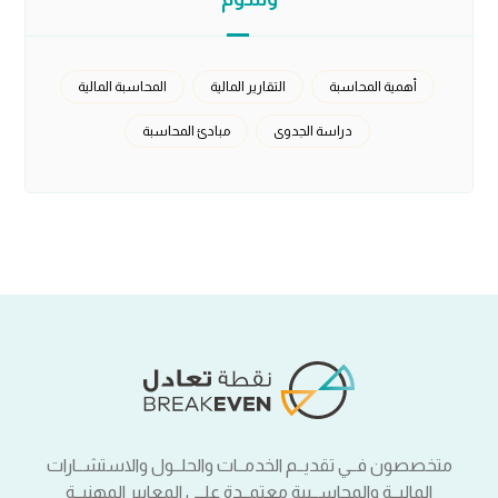
أهمية المحاسبة
التقارير المالية
المحاسبة المالية
دراسة الجدوى
مبادئ المحاسبة
متخصصون فــي تقديــم الخدمــات والحلــول والاستشــارات
الماليــة والمحاســبية معتمــدة علــى المعايير المهنيــة