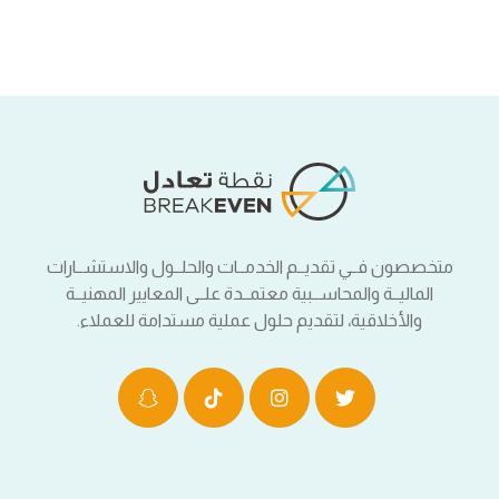
متخصصون فــي تقديــم الخدمــات والحلــول والاستشــارات
الماليــة والمحاســبية معتمــدة علــى المعايير المهنيــة
والأخلاقية، لتقديم حلول عملية مستدامة للعملاء.